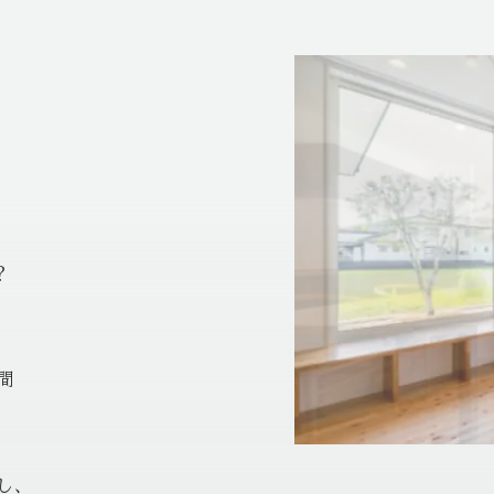
？
間
し、