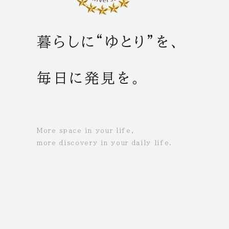
暮らしに“ゆとり”を、
毎日に発見を。
More space in your life,
more discovery in your daily life.