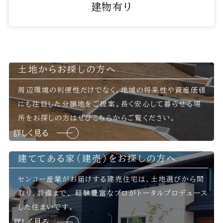
建物有り
土地からお探しの方へ
周辺環境の利便性だけでなく、地域の将来性や資産価値
にも注目した分譲地をご提案。長く安心して暮らせる場
所をお探しの方はぜひこちらからご覧ください。
詳しく見る
建ててある家（建売）をお探しの方へ
センコー産業がお届けする建売住宅は、土地選びから間
取り、設備まで、
経験豊富なプロがトータルプロデュース
した住まいです。
詳しく見る