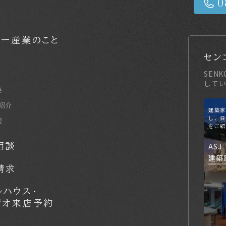
コー産業のこと
セン
SEN
せ
してい
要
紹介
建築家
し、日
報
をご紹
ASJ
相談
建築
請求
ルハウス・
ジオ来店予約