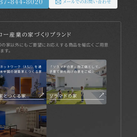
メールでのお問い合わせ
コー産業の家づくりブランド
KOの家以外にもご要望にお応えする商品を幅広くご用意
ます。
ネットワーク（ASJ）を通
「ソラマドの家」施工店として、
本全国の建築家とつくる家
子育て世代向けの家をご紹介
介
家とつくる家
ソラマドの家