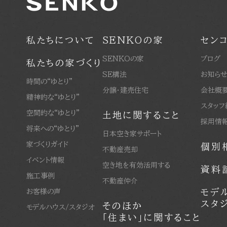
私たちについて
SENKOの家
セン
SENKOの家
ブログ
私たちの家づくり
SE構法
お知ら
時間の“ゆとり”
分譲・建売住宅
会社概
精神的な“ゆとり”
スタッフ
空間的な“ゆとり”
土地に関すること
採用情
将来への“ゆとり”
日本空き家サポート
家づくりガイド
個別
不動産売却
イベント情報
空き地を有効活用する
資料
施工事例
不動産仲介
モデ
お客様の声
スタ
そのほか
モデルハウス/スタジオ
「住まい」に関すること