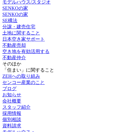
モデルハウス/スタジオ
SENKOの家
SENKOの家
SE構法
分譲・建売住宅
土地に関すること
日本空き家サポート
不動産売却
空き地を有効活用する
不動産仲介
そのほか
「住まい」に関すること
ZEHへの取り組み
センコー産業のこと
ブログ
お知らせ
会社概要
スタッフ紹介
採用情報
個別相談
資料請求
モデルハウス・