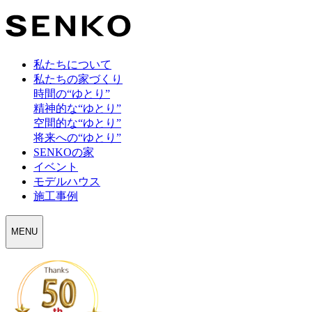
私たちについて
私たちの家づくり
時間の“ゆとり”
精神的な“ゆとり”
空間的な“ゆとり”
将来への“ゆとり”
SENKOの家
イベント
モデルハウス
施工事例
MENU