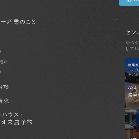
コー産業のこと
セン
SEN
せ
してい
要
紹介
建築家
し、日
報
をご紹
ASJ
相談
建築
請求
ルハウス・
ジオ来店予約