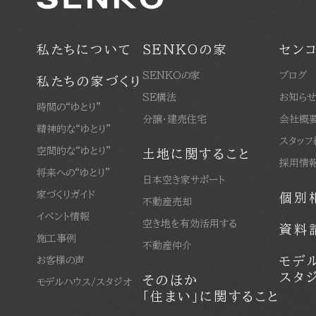
私たちについて
SENKOの家
セン
SENKOの家
ブログ
私たちの家づくり
SE構法
お知ら
時間の“ゆとり”
分譲・建売住宅
会社概
精神的な“ゆとり”
スタッフ
空間的な“ゆとり”
土地に関すること
採用情
将来への“ゆとり”
日本空き家サポート
家づくりガイド
個別
不動産売却
イベント情報
空き地を有効活用する
資料
施工事例
不動産仲介
モデ
お客様の声
スタ
そのほか
モデルハウス/スタジオ
「住まい」に関すること