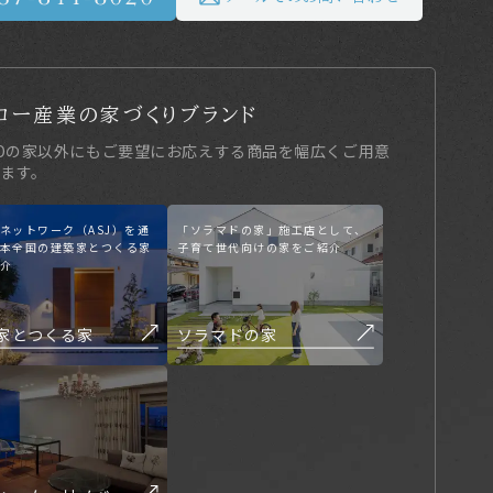
コー産業の家づくりブランド
KOの家以外にもご要望にお応えする商品を幅広くご用意
ます。
ネットワーク（ASJ）を通
「ソラマドの家」施工店として、
本全国の建築家とつくる家
子育て世代向けの家をご紹介
介
家とつくる家
ソラマドの家