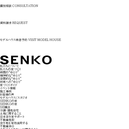
個別相談
CONSULTATION
詳しく見る
資料請求
REQUEST
詳しく見る
モデルハウス来店予約
VISIT MODEL HOUSE
詳しく見る
私たちについて
私たちの家づくり
時間の“ゆとり”
精神的な“ゆとり”
空間的な“ゆとり”
将来への“ゆとり”
家づくりガイド
イベント情報
施工事例
お客様の声
モデルハウス/スタジオ
SENKOの家
SENKOの家
SE構法
分譲・建売住宅
土地に関すること
日本空き家サポート
不動産売却
空き地を有効活用する
不動産仲介