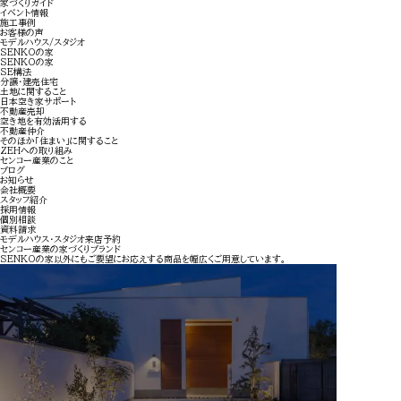
家づくりガイド
イベント情報
施工事例
お客様の声
モデルハウス/スタジオ
SENKOの家
SENKOの家
SE構法
分譲・建売住宅
土地に関すること
日本空き家サポート
不動産売却
空き地を有効活用する
不動産仲介
そのほか
「住まい」に関すること
ZEHへの取り組み
センコー産業のこと
ブログ
お知らせ
会社概要
スタッフ紹介
採用情報
個別相談
資料請求
モデルハウス・
スタジオ来店予約
センコー産業の家づくりブランド
SENKOの家以外にもご要望にお応えする商品を幅広くご用意しています。