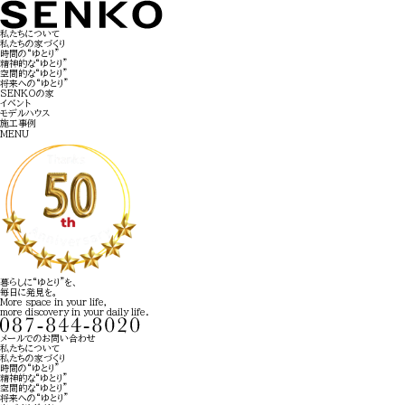
私たちについて
私たちの家づくり
時間の“ゆとり”
精神的な“ゆとり”
空間的な“ゆとり”
将来への“ゆとり”
SENKOの家
イベント
モデルハウス
施工事例
MENU
暮らしに“ゆとり”を、
毎日に発見を。
More space in your life,
more discovery in your daily life.
メールでのお問い合わせ
私たちについて
私たちの家づくり
時間の“ゆとり”
精神的な“ゆとり”
空間的な“ゆとり”
将来への“ゆとり”