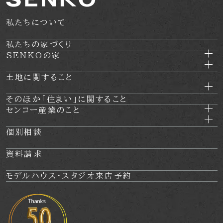
は、確実に、かつ、速やかに消去します。
私たちについて
IPアドレス等の利用について
当社ウェブサイトへのアクセスの傾向を分析するため、ま
私たちの家づくり
SENKOの家
た、当社ウェブサイトで発生した問題を解決するために、ア
クセスのなされたIPアドレス、ドメインを記録することがあ
土地に関すること
ります。しかし、そのようなデータからは、お客様個人を特
定することはできません。
そのほか
「住まい」に関すること
センコー産業のこと
クッキー（Cookie）について
個別相談
当社のウェブサイトをより便利に閲覧していただくため、ウ
ェブサーバよりお客様のコンピュータにクッキー（cookie）
資料請求
と呼ばれる小規模のデータを送付し、ハードディスクに記憶
モデルハウス・
スタジオ来店予約
することがあります。ブラウザの設定でクッキーの受け取り
を拒否することができますが、それによりウェブサイトのご
利用が正常にできない場合がありますのでご注意下さい。