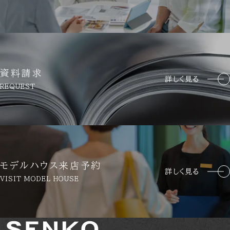
提供いただいた個人情報は、あらかじめ明示した利用目的の
範囲内で利用いたします。
個人情報は、本人の同意がある場合を除き、明示した利用目
的以外で利用・提供することはありません。
個人情報の利用目的の範囲内において、個人情報を含む業務
を外部委託する場合は、契約書等により当社と同等の個人情
資料請求
詳しく見る
報の適正な管理を求めます。
REQUEST
個人情報の管理について
収集しました個人情報については、ホームページ管理者が厳
重に管理し、漏えい、不正流用、改ざん等の防止に適切な対
策を講じます。
モデルハウス来店予約
詳しく見る
当社が信頼に足ると判断した委託先に個人情報を委託するこ
VISIT MODEL HOUSE
とがあります。その利用目的は明示した当社の利用目的達成
のために必要な範囲内に限ります。
利用目的に関し保存の必要のなくなった個人情報について