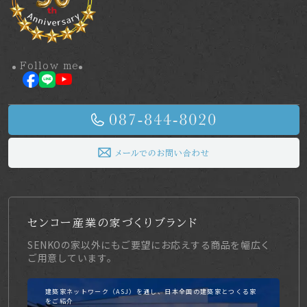
Google を含む第三者配信事業者は Cookieを使用して、当
ウェブサイトへの過去のアクセス情報に基づいてインターネ
ット上のさまざまなサイトに当社の広告を配信することがあ
ります。Google広告または、Network
Follow me
Advertising Initiative のオプトアウトページにアクセスし
て、Googleを含む第三者配信事業者による Cookieの使用を
無効にできます。
メールでのお問い合わせ
著作権について
当社ホームページの内容、テキスト、画像等の無断転載・無
断使用を固く禁じます。
センコー産業の家づくりブランド
当社のホームページ上の文書（商品画像情報等含む）に関す
SENKOの家以外にもご要望にお応えする商品を幅広く
る著作権は、特別の記載がない限り、すべて当社ならびにサ
ご用意しています。
イト制作会社に帰属します。本ホームページをご利用いただ
く際には、非営利目的およびお客様内部の使用に限り、これ
建築家ネットワーク（ASJ）を通し、日本全国の建築家とつくる家
をご紹介