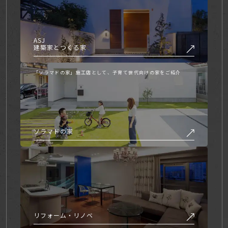
らの文書を複製することができます。
文書に当社の著作権の表示がされている場合は、当該著作権
ASJ
の表示を付したまま複製していただくことが必要です。営利
建築家とつくる家
目的による複製、あるいは翻訳、有線送信等、上記以外の著
作権法上の利用はできませんので、ご注意ください。
「ソラマドの家」施工店として、子育て世代向けの家をご紹介
免責事項
当社は、当社が運営/管理するウェブサイト（以下、「本サ
イト」といいます）の運営にあたり、下記の各条項に定める
ソラマドの家
事項については、免責されるものとします。
本サイトをご利用のお客様（以下、単に「お客様」といいま
す）は、本免責事項の内容をご承諾頂いたものと見なします
ので、ご了承ください。
第一条
リフォーム・リノベ