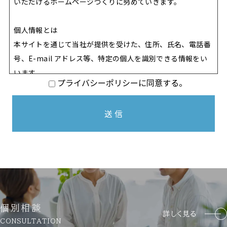
いただけるホームページづくりに努めていきます。
個人情報とは
本サイトを通じて当社が提供を受けた、住所、氏名、電話番
号、E-mail アドレス等、特定の個人を識別できる情報をい
います。
プライバシーポリシーに同意する。
個人情報の収集について
本サイトを通じて個人情報を収集する際は、利用者ご本人の
意思による情報の提供を原則とします。
個人情報の収集にあたってはその利用目的を特定し、明示い
たします。
個人情報の収集は特定された利用目的を達成するために必要
な範囲内で行います。
個別相談
個人情報の利用制限について
詳しく見る
CONSULTATION