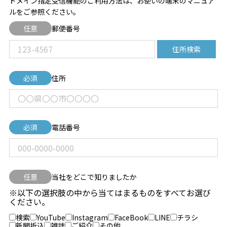
ドメイン指定受信機能のご利用方法は、お使いの端末のマニュア
ルをご参照ください。
任意
郵便番号
住所検索
必須
住所
必須
電話番号
任意
当社をどこで知りましたか
※以下の選択肢の中から当てはまるものをすべてお選び
ください。
検索
YouTube
Instagram
FaceBook
LINE
チラシ
新聞折込
雑誌
ご紹介
その他