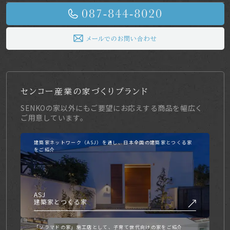
無効にできます。
メールでのお問い合わせ
著作権について
当社ホームページの内容、テキスト、画像等の無断転載・無
断使用を固く禁じます。
センコー産業の家づくりブランド
当社のホームページ上の文書（商品画像情報等含む）に関す
SENKOの家以外にもご要望にお応えする商品を幅広く
る著作権は、特別の記載がない限り、すべて当社ならびにサ
ご用意しています。
イト制作会社に帰属します。本ホームページをご利用いただ
く際には、非営利目的およびお客様内部の使用に限り、これ
建築家ネットワーク（ASJ）を通し、日本全国の建築家とつくる家
をご紹介
らの文書を複製することができます。
文書に当社の著作権の表示がされている場合は、当該著作権
ASJ
の表示を付したまま複製していただくことが必要です。営利
建築家とつくる家
目的による複製、あるいは翻訳、有線送信等、上記以外の著
作権法上の利用はできませんので、ご注意ください。
「ソラマドの家」施工店として、子育て世代向けの家をご紹介