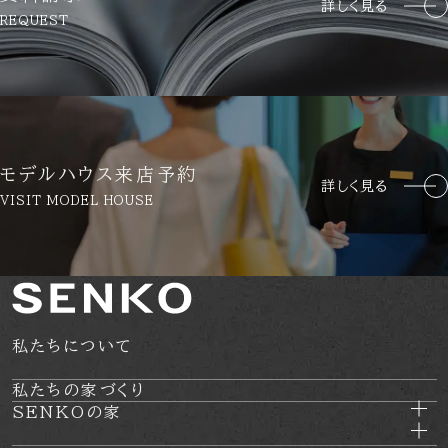
詳しく見る
報の適正な管理を求めます。
REQUEST
個人情報の管理について
収集しました個人情報については、ホームページ管理者が厳
重に管理し、漏えい、不正流用、改ざん等の防止に適切な対
策を講じます。
モデルハウス来店予約
詳しく見る
当社が信頼に足ると判断した委託先に個人情報を委託するこ
VISIT MODEL HOUSE
とがあります。その利用目的は明示した当社の利用目的達成
のために必要な範囲内に限ります。
利用目的に関し保存の必要のなくなった個人情報について
は、確実に、かつ、速やかに消去します。
私たちについて
IPアドレス等の利用について
当社ウェブサイトへのアクセスの傾向を分析するため、ま
私たちの家づくり
SENKOの家
た、当社ウェブサイトで発生した問題を解決するために、ア
クセスのなされたIPアドレス、ドメインを記録することがあ