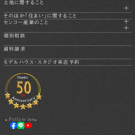
土地に関すること
ります。しかし、そのようなデータからは、お客様個人を特
定することはできません。
そのほか
「住まい」に関すること
センコー産業のこと
クッキー（Cookie）について
個別相談
当社のウェブサイトをより便利に閲覧していただくため、ウ
ェブサーバよりお客様のコンピュータにクッキー（cookie）
資料請求
と呼ばれる小規模のデータを送付し、ハードディスクに記憶
モデルハウス・
スタジオ来店予約
することがあります。ブラウザの設定でクッキーの受け取り
を拒否することができますが、それによりウェブサイトのご
利用が正常にできない場合がありますのでご注意下さい。
Google を含む第三者配信事業者は Cookieを使用して、当
ウェブサイトへの過去のアクセス情報に基づいてインターネ
ット上のさまざまなサイトに当社の広告を配信することがあ
ります。Google広告または、Network
Follow me
Advertising Initiative のオプトアウトページにアクセスし
て、Googleを含む第三者配信事業者による Cookieの使用を