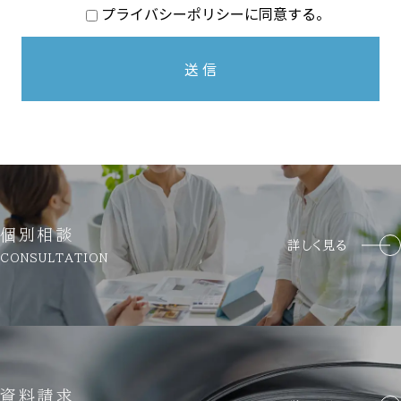
プライバシーポリシーに同意する。
個人情報の収集について
本サイトを通じて個人情報を収集する際は、利用者ご本人の
意思による情報の提供を原則とします。
個人情報の収集にあたってはその利用目的を特定し、明示い
たします。
個人情報の収集は特定された利用目的を達成するために必要
な範囲内で行います。
個別相談
個人情報の利用制限について
詳しく見る
CONSULTATION
提供いただいた個人情報は、あらかじめ明示した利用目的の
範囲内で利用いたします。
個人情報は、本人の同意がある場合を除き、明示した利用目
的以外で利用・提供することはありません。
個人情報の利用目的の範囲内において、個人情報を含む業務
を外部委託する場合は、契約書等により当社と同等の個人情
資料請求