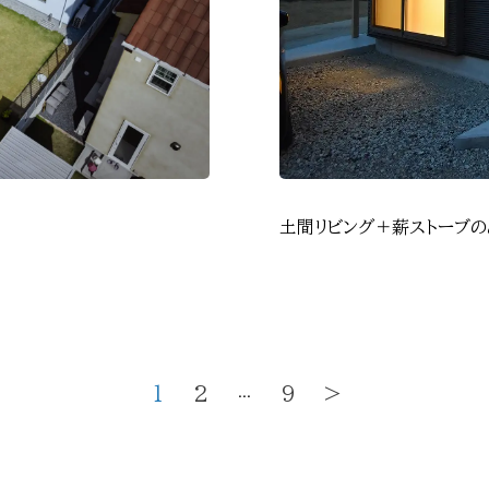
土間リビング＋薪ストーブの
1
2
9
>
...