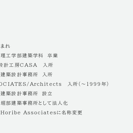
生まれ
学理工学部建築学科 卒業
設計工房CASA 入所
久建築設計事務所 入所
OCIATES/Architects 入所（～1999年）
子建築設計事務所 設立
社堀部建築事務所として法人化
oribe Associatesに名称変更